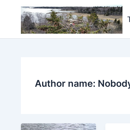
Siirry
sisältöön
Author name: Nobod