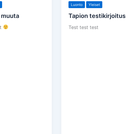
Luonto
Yleiset
n muuta
Tapion testikirjoitus
st
Test test test