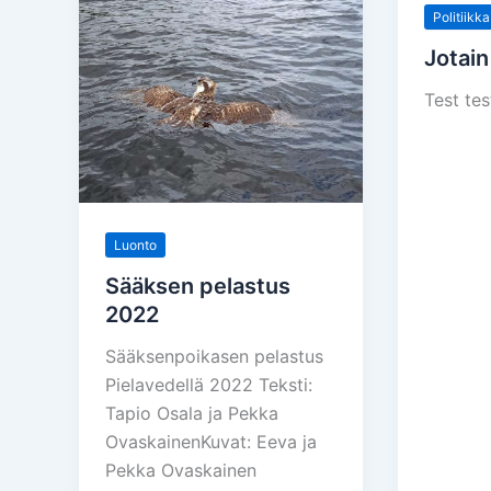
Politiikka
Jotai
Test te
Luonto
Sääksen pelastus
2022
Sääksenpoikasen pelastus
Pielavedellä 2022 Teksti:
Tapio Osala ja Pekka
OvaskainenKuvat: Eeva ja
Pekka Ovaskainen