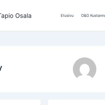
Tapio Osala
Etusivu
O&G Kustann
y